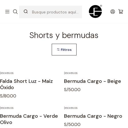
Prendas cómodas y exclusivas para renovar tu estilo
Inicio
Shorts y bermudas
Shorts y bermudas
Filtros
|
exxesos
|
exxesos
Falda Short Luz - Maíz
Bermuda Cargo - Beige
Óxido
S/50.00
S/80.00
|
exxesos
|
exxesos
Bermuda Cargo - Verde
Bermuda Cargo - Negro
Olivo
S/50.00