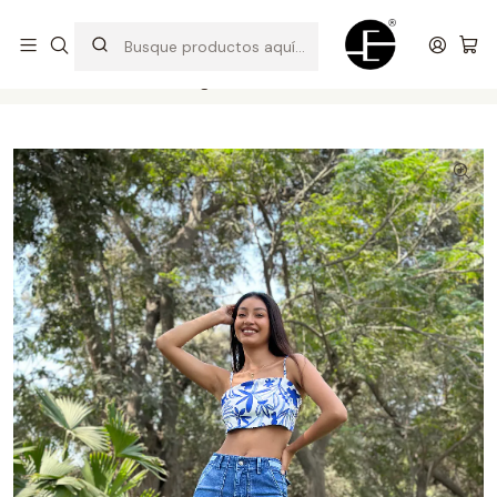
Prendas cómodas y exclusivas para renovar tu estilo
Inicio
Shorts y bermudas
Bermuda Con Regulador - Celeste Intermedio