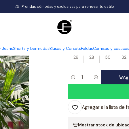
Inicio
Shorts y bermudas
Bermuda Con Regulador - Acero
Prendas cómodas y exclusivas para renovar tu estilo
|
Bermuda Co
y Jeans
Shorts y bermudas
Blusas y Corsets
Faldas
Camisas y casaca
TALLA
26
28
30
32
Agr
Cantidad
Agregar a la lista de f
Mostrar stock de ubica