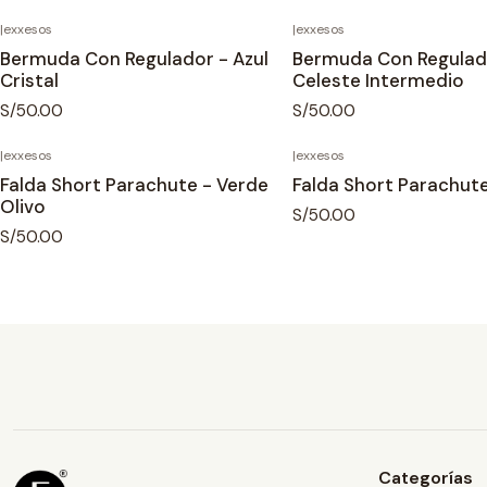
|
exxesos
|
exxesos
Bermuda Con Regulador - Azul
Bermuda Con Regulad
Cristal
Celeste Intermedio
S/50.00
S/50.00
|
exxesos
|
exxesos
Falda Short Parachute - Verde
Falda Short Parachut
Olivo
S/50.00
S/50.00
Categorías