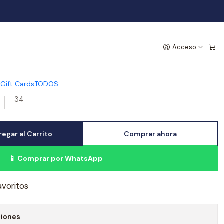
n Regulador - Acero
Acceso
s
Gift Cards
TODOS
34
egar al Carrito
Comprar ahora
📱 Comprar por WhatsApp
avoritos
ciones