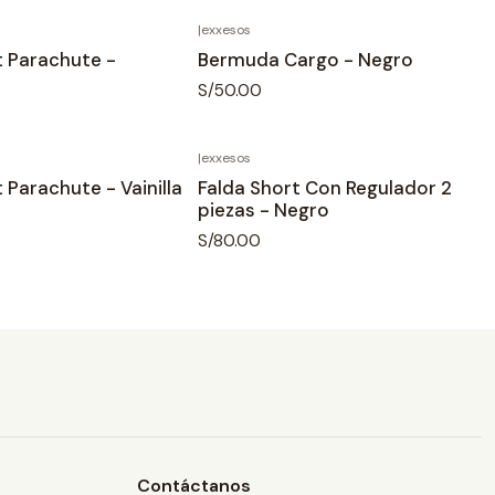
|
exxesos
t Parachute -
Bermuda Cargo - Negro
S/50.00
|
exxesos
 Parachute - Vainilla
Falda Short Con Regulador 2
piezas - Negro
S/80.00
Contáctanos