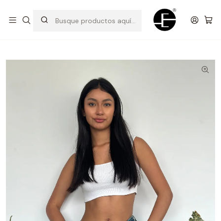
Prendas cómodas y exclusivas para renovar tu estilo
Inicio
Shorts y bermudas
Falda Short Luz - Maíz Óxido