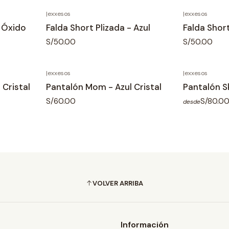
|
exxesos
|
exxesos
z Óxido
Falda Short Plizada - Azul
Falda Short
S/50.00
S/50.00
|
exxesos
|
exxesos
 Cristal
Pantalón Mom - Azul Cristal
Pantalón Sk
S/60.00
S/80.0
desde
VOLVER ARRIBA
Información