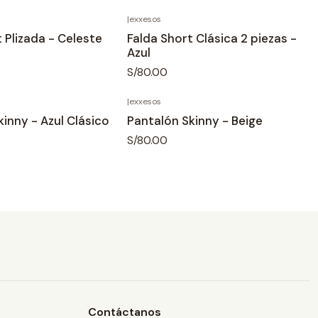
|
exxesos
 Plizada - Celeste
Falda Short Clásica 2 piezas -
Azul
S/80.00
|
exxesos
inny - Azul Clásico
Pantalón Skinny - Beige
0
S/80.00
Contáctanos