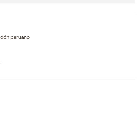
odón peruano
)