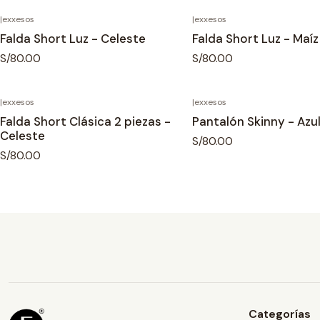
|
exxesos
|
exxesos
Falda Short Luz - Celeste
Falda Short Luz - Maí
S/80.00
S/80.00
|
exxesos
|
exxesos
Falda Short Clásica 2 piezas -
Pantalón Skinny - Azul
Celeste
S/80.00
S/80.00
Categorías