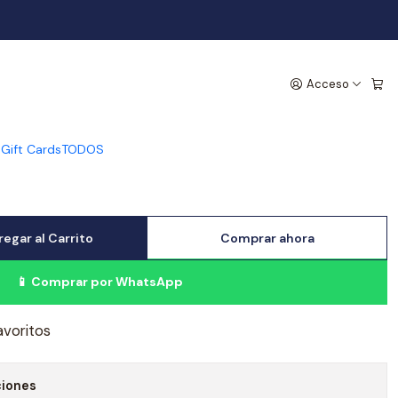
Luz - Azul Cristal
Acceso
s
Gift Cards
TODOS
egar al Carrito
Comprar ahora
📱 Comprar por WhatsApp
avoritos
ciones