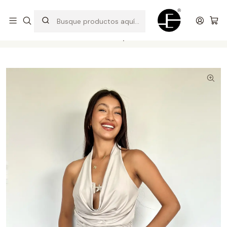
Prendas cómodas y exclusivas para renovar tu estilo
Inicio
Shorts y bermudas
Falda Short Clásica 2 piezas - Celeste