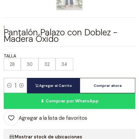
|
Pantalón Palazo con Doblez -
Madera Óxido
TALLA
28
30
32
34
Agregar al Carrito
Comprar ahora
Cantidad
📱 Comprar por WhatsApp
Agregar a la lista de favoritos
Mostrar stock de ubicaciones