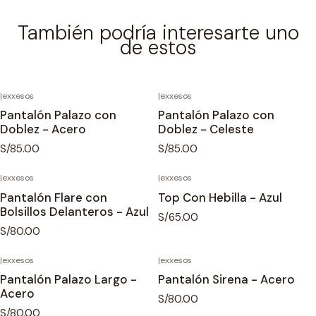
También podría interesarte uno
de estos
|
exxesos
|
exxesos
Pantalón Palazo con
Pantalón Palazo con
Doblez - Acero
Doblez - Celeste
S/85.00
S/85.00
|
exxesos
|
exxesos
Agotado
Pantalón Flare con
Top Con Hebilla - Azul
Bolsillos Delanteros - Azul
S/65.00
S/80.00
|
exxesos
|
exxesos
Pantalón Palazo Largo -
Pantalón Sirena - Acero
Acero
S/80.00
S/80.00