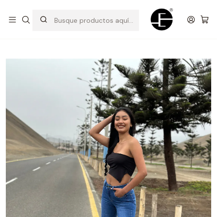
Prendas cómodas y exclusivas para renovar tu estilo
Inicio
Pantalones y Jeans
Pantalón Sirena - Acero