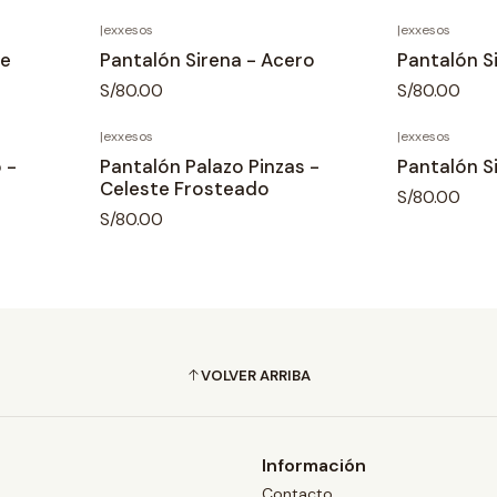
|
exxesos
|
exxesos
ge
Pantalón Sirena - Acero
Pantalón Si
S/80.00
S/80.00
|
exxesos
|
exxesos
 -
Pantalón Palazo Pinzas -
Pantalón S
Celeste Frosteado
S/80.00
S/80.00
VOLVER ARRIBA
Información
Contacto