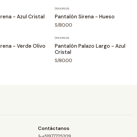
|
exxesos
rena - Azul Cristal
Pantalón Sirena - Hueso
S/80.00
|
exxesos
irena - Verde Olivo
Pantalón Palazo Largo - Azul
Cristal
S/80.00
Contáctanos
+51977725209