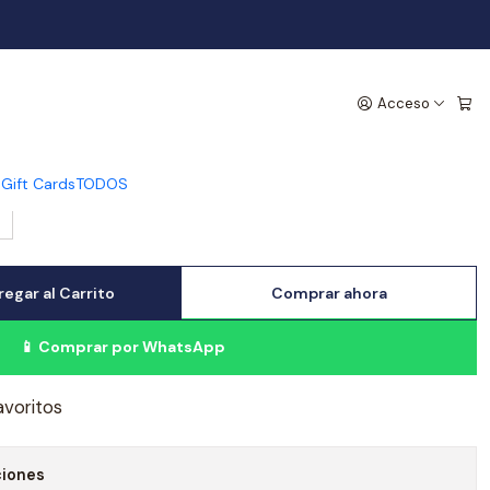
rena - Negro
Acceso
s
Gift Cards
TODOS
egar al Carrito
Comprar ahora
📱 Comprar por WhatsApp
avoritos
ciones