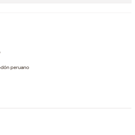
s
odón peruano