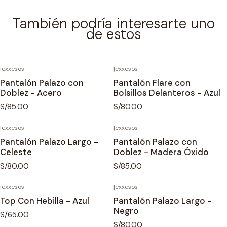
También podría interesarte uno
de estos
|
exxesos
|
exxesos
Agotado
Pantalón Palazo con
Pantalón Flare con
Doblez - Acero
Bolsillos Delanteros - Azul
S/85.00
S/80.00
|
exxesos
|
exxesos
Pantalón Palazo Largo -
Pantalón Palazo con
Celeste
Doblez - Madera Óxido
S/80.00
S/85.00
|
exxesos
|
exxesos
Top Con Hebilla - Azul
Pantalón Palazo Largo -
Negro
S/65.00
S/80.00