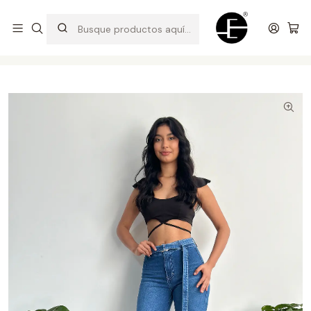
Prendas cómodas y exclusivas para renovar tu estilo
Inicio
Pantalones y Jeans
Pantalón Palazo con Doblez - Acero