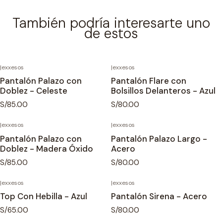
También podría interesarte uno
de estos
|
exxesos
|
exxesos
Agotado
Pantalón Palazo con
Pantalón Flare con
Doblez - Celeste
Bolsillos Delanteros - Azul
S/85.00
S/80.00
|
exxesos
|
exxesos
Pantalón Palazo con
Pantalón Palazo Largo -
Doblez - Madera Óxido
Acero
S/85.00
S/80.00
|
exxesos
|
exxesos
Top Con Hebilla - Azul
Pantalón Sirena - Acero
S/65.00
S/80.00