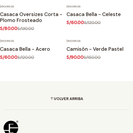
|
exxesos
|
exxesos
-38%
OFF
-50%
OFF
Casaca Oversizes Corta -
Casaca Bella - Celeste
Plomo Frosteado
S/60.00
S/120.00
S/80.00
S/130.00
|
exxesos
|
exxesos
-50%
OFF
-40%
OFF
Casaca Bella - Acero
Camisón - Verde Pastel
S/60.00
S/90.00
S/120.00
S/150.00
VOLVER ARRIBA