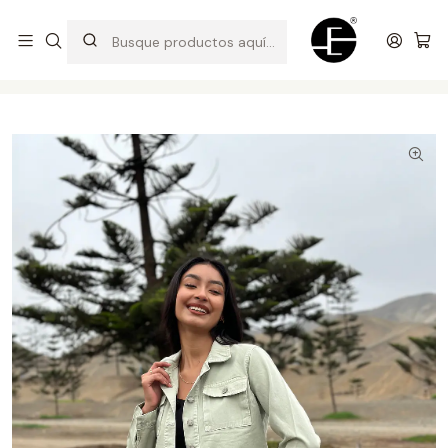
Prendas cómodas y exclusivas para renovar tu estilo
Inicio
Camisas y casacas
Casaca Oversizes Corta - Verde Pastel