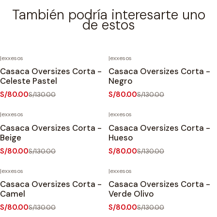
También podría interesarte uno
de estos
|
exxesos
|
exxesos
-38%
OFF
-38%
OFF
Casaca Oversizes Corta -
Casaca Oversizes Corta -
Celeste Pastel
Negro
S/80.00
S/80.00
S/130.00
S/130.00
|
exxesos
|
exxesos
-38%
OFF
-38%
OFF
Casaca Oversizes Corta -
Casaca Oversizes Corta -
Beige
Hueso
S/80.00
S/80.00
S/130.00
S/130.00
|
exxesos
|
exxesos
-38%
OFF
-38%
OFF
Casaca Oversizes Corta -
Casaca Oversizes Corta -
Agotado
Camel
Verde Olivo
S/80.00
S/80.00
S/130.00
S/130.00