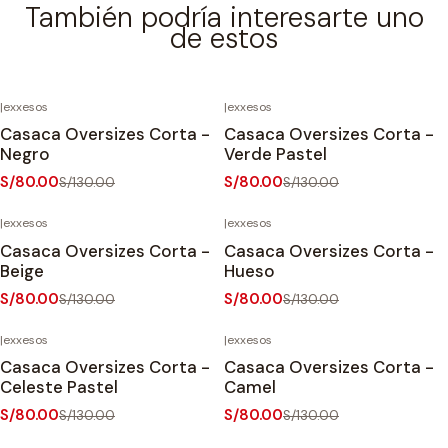
También podría interesarte uno
de estos
|
exxesos
|
exxesos
-38%
OFF
-38%
OFF
Casaca Oversizes Corta -
Casaca Oversizes Corta -
Negro
Verde Pastel
S/80.00
S/80.00
S/130.00
S/130.00
|
exxesos
|
exxesos
-38%
OFF
-38%
OFF
Casaca Oversizes Corta -
Casaca Oversizes Corta -
Beige
Hueso
S/80.00
S/80.00
S/130.00
S/130.00
|
exxesos
|
exxesos
-38%
OFF
-38%
OFF
Casaca Oversizes Corta -
Casaca Oversizes Corta -
Agotado
Celeste Pastel
Camel
S/80.00
S/80.00
S/130.00
S/130.00