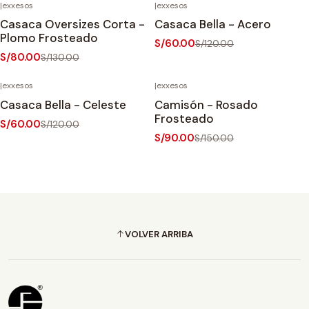
|
exxesos
|
exxesos
-38%
OFF
-50%
OFF
Casaca Oversizes Corta -
Casaca Bella - Acero
Plomo Frosteado
S/60.00
S/120.00
S/80.00
S/130.00
|
exxesos
|
exxesos
-50%
OFF
-40%
OFF
Casaca Bella - Celeste
Camisón - Rosado
Frosteado
S/60.00
S/120.00
S/90.00
S/150.00
VOLVER ARRIBA