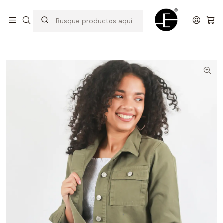
Prendas cómodas y exclusivas para renovar tu estilo
Inicio
TODOS
Casaca Oversizes Corta - Verde Olivo