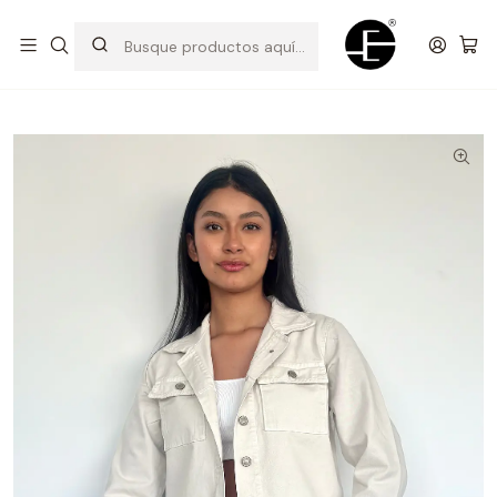
Prendas cómodas y exclusivas para renovar tu estilo
Inicio
Camisas y casacas
Casaca Oversizes Corta - Hueso