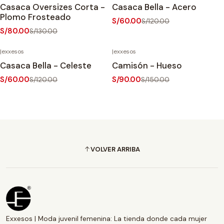
-38%
OFF
-50%
OFF
Casaca Oversizes Corta -
Casaca Bella - Acero
Plomo Frosteado
S/60.00
S/120.00
S/80.00
S/130.00
|
exxesos
|
exxesos
-50%
OFF
-40%
OFF
Casaca Bella - Celeste
Camisón - Hueso
S/60.00
S/90.00
S/120.00
S/150.00
VOLVER ARRIBA
Exxesos | Moda juvenil femenina: La tienda donde cada mujer