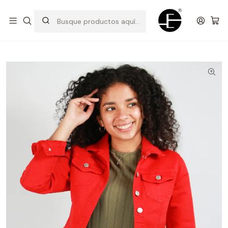
Prendas cómodas y exclusivas para renovar tu estilo
Inicio
Camisas y casacas
Casaca Clásica Princesa - Rojo