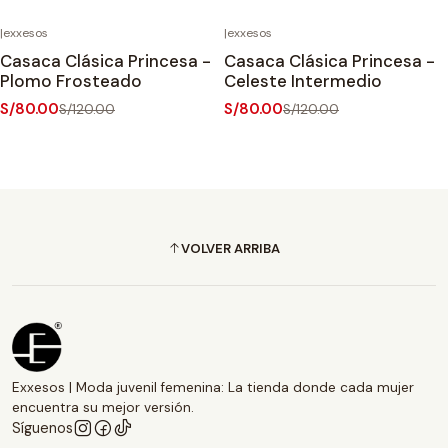
|
exxesos
|
exxesos
-33%
OFF
-33%
OFF
Casaca Clásica Princesa -
Casaca Clásica Princesa -
Plomo Frosteado
Celeste Intermedio
S/80.00
S/80.00
S/120.00
S/120.00
VOLVER ARRIBA
Exxesos | Moda juvenil femenina: La tienda donde cada mujer
encuentra su mejor versión.
Síguenos