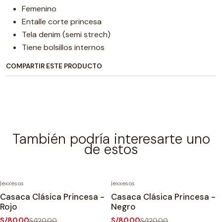
Femenino
Entalle corte princesa
Tela denim (semi strech)
Tiene bolsillos internos
COMPARTIR ESTE PRODUCTO
También podría interesarte uno
de estos
|
exxesos
|
exxesos
-33%
OFF
-33%
OFF
Casaca Clásica Princesa -
Casaca Clásica Princesa -
Rojo
Negro
S/80.00
S/80.00
S/120.00
S/120.00