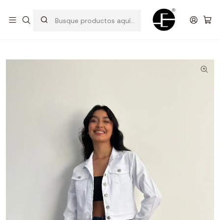
Prendas cómodas y exclusivas para renovar tu estilo
Inicio
Camisas y casacas
Casaca Clásica Princesa - Blanco