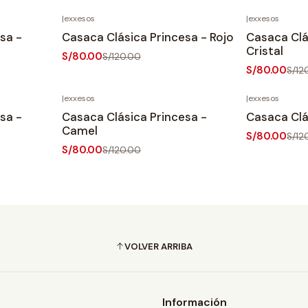
|
exxesos
|
exxesos
-33%
OFF
-33%
OFF
sa -
Casaca Clásica Princesa - Rojo
Casaca Clá
Cristal
S/80.00
S/120.00
S/80.00
S/12
|
exxesos
|
exxesos
-33%
OFF
-33%
OFF
sa -
Casaca Clásica Princesa -
Casaca Clá
Camel
S/80.00
S/12
S/80.00
S/120.00
VOLVER ARRIBA
Información