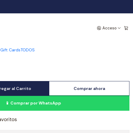
ica Princesa - Celeste
Acceso
s
Gift Cards
TODOS
egar al Carrito
Comprar ahora
📱 Comprar por WhatsApp
avoritos