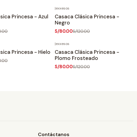
|
exxesos
-33%
OFF
sica Princesa - Azul
Casaca Clásica Princesa -
Negro
S/80.00
0.00
S/120.00
|
exxesos
-33%
OFF
sica Princesa - Hielo
Casaca Clásica Princesa -
Plomo Frosteado
0.00
S/80.00
S/120.00
Contáctanos