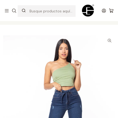
Prendas cómodas y exclusivas para renovar tu estilo
Inicio
Pantalones y Jeans
Pantalón Palazo Corto - Azul Cristal