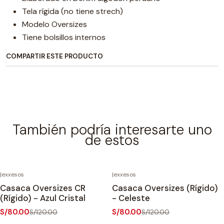
Tela rígida (no tiene strech)
Modelo Oversizes
Tiene bolsillos internos
COMPARTIR ESTE PRODUCTO
También podría interesarte uno
de estos
|
exxesos
|
exxesos
-33%
OFF
-33%
OFF
Casaca Oversizes CR
Casaca Oversizes (Rígido)
Agotado
Agotado
(Rígido) - Azul Cristal
- Celeste
S/80.00
S/80.00
S/120.00
S/120.00