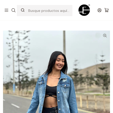
Prendas cómodas y exclusivas para renovar tu estilo
Inicio
TODOS
Casaca Oversizes CR (Rígido) - Maíz