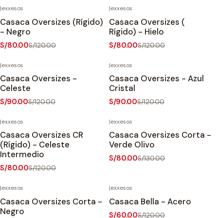
|
exxesos
|
exxesos
-33%
OFF
-33%
OFF
Casaca Oversizes (Rígido)
Casaca Oversizes (
Agotado
Agotado
- Negro
Rígido) - Hielo
S/80.00
S/80.00
S/120.00
S/120.00
|
exxesos
|
exxesos
-25%
OFF
-25%
OFF
Casaca Oversizes -
Casaca Oversizes - Azul
Celeste
Cristal
S/90.00
S/90.00
S/120.00
S/120.00
|
exxesos
|
exxesos
-33%
OFF
-38%
OFF
Casaca Oversizes CR
Casaca Oversizes Corta -
Agotado
(Rígido) - Celeste
Verde Olivo
Intermedio
S/80.00
S/130.00
S/80.00
S/120.00
|
exxesos
|
exxesos
-38%
OFF
-50%
OFF
Casaca Oversizes Corta -
Casaca Bella - Acero
Negro
S/60.00
S/120.00