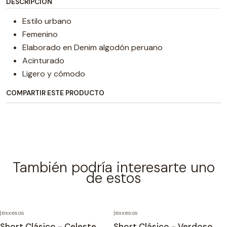
DESCRIPCIÓN
Estilo urbano
Femenino
Elaborado en Denim algodón peruano
Acinturado
Ligero y cómodo
COMPARTIR ESTE PRODUCTO
También podría interesarte uno
de estos
|
exxesos
|
exxesos
Short Clásico - Celeste
Short Clásico - Verdoso