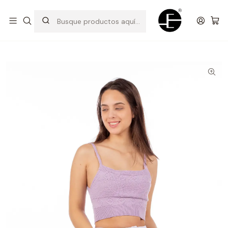
Prendas cómodas y exclusivas para renovar tu estilo
Inicio
Shorts y bermudas
Short Clásico - Blanco