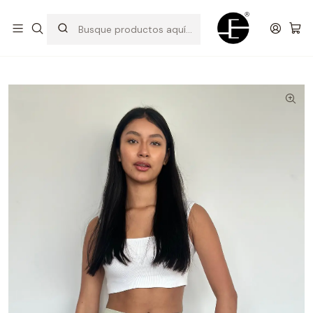
Prendas cómodas y exclusivas para renovar tu estilo
Inicio
Shorts y bermudas
Short Cargo - Verde Pastel