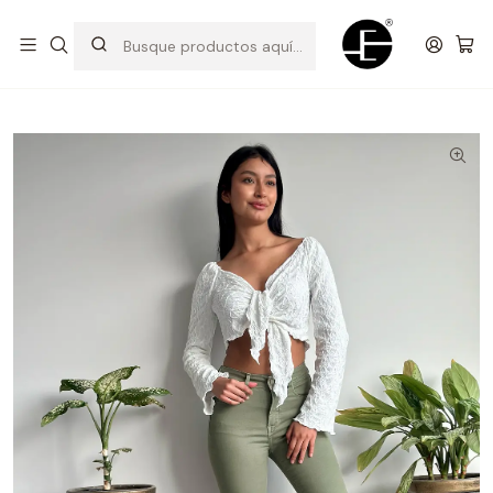
Prendas cómodas y exclusivas para renovar tu estilo
Inicio
Pantalones y Jeans
Pantalón Skinny - Verde Olivo