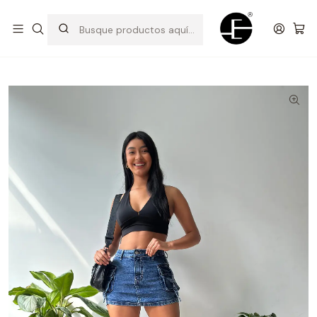
Prendas cómodas y exclusivas para renovar tu estilo
Inicio
Shorts y bermudas
Falda Short Cargo - Acero